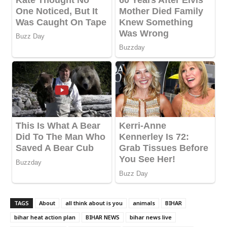
TAGS
About
all think about is you
animals
BIHAR
bihar heat action plan
BIHAR NEWS
bihar news live