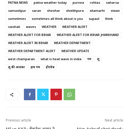
PATNA NEWS
patna weather today
purnea
rohtas
saharsa
samastipur
saran
sheohar
shiekhpura
sitamarhi
siwan
sometimes
sometimes all think about is you
supaul
think
vaishali
waves
WEATHER
WEATHER ALERT
WEATHER ALERT FOR BIHAR
WEATHER ALERT FOR BIHAR JHARKHAND
WEATHER ALERT IN BIHAR
WEATHER DEPARTMENT
WEATHER DEPARTMENT ALERT
WEATHER UPDATE
west champaran
what is heat wave in india
गर्मी
लू
लू की आशंका
हाय गर्मी
हीटवेब
Previous article
Next article
MI vs KKR : वेंकटेश अय्यर ने
Atiq-Ashraf shot dead :