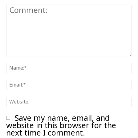
Comment:
N
E
W
Save my name, email, and
website in this browser for the
next time I comment.