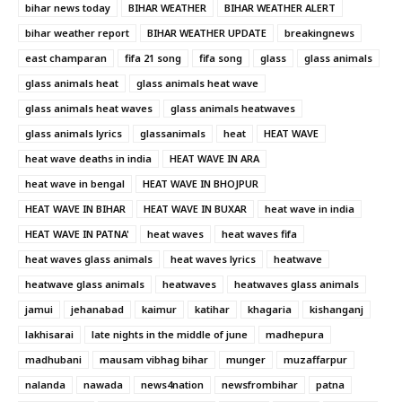
bihar news today
BIHAR WEATHER
BIHAR WEATHER ALERT
bihar weather report
BIHAR WEATHER UPDATE
breakingnews
east champaran
fifa 21 song
fifa song
glass
glass animals
glass animals heat
glass animals heat wave
glass animals heat waves
glass animals heatwaves
glass animals lyrics
glassanimals
heat
HEAT WAVE
heat wave deaths in india
HEAT WAVE IN ARA
heat wave in bengal
HEAT WAVE IN BHOJPUR
HEAT WAVE IN BIHAR
HEAT WAVE IN BUXAR
heat wave in india
HEAT WAVE IN PATNA'
heat waves
heat waves fifa
heat waves glass animals
heat waves lyrics
heatwave
heatwave glass animals
heatwaves
heatwaves glass animals
jamui
jehanabad
kaimur
katihar
khagaria
kishanganj
lakhisarai
late nights in the middle of june
madhepura
madhubani
mausam vibhag bihar
munger
muzaffarpur
nalanda
nawada
news4nation
newsfrombihar
patna