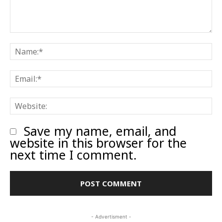
Comment:
N
E
W
Save my name, email, and
website in this browser for the
next time I comment.
- Advertisment -