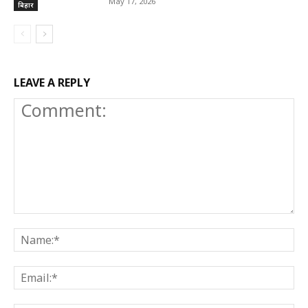
May 17, 2026
बिहार
LEAVE A REPLY
Comment:
N
E