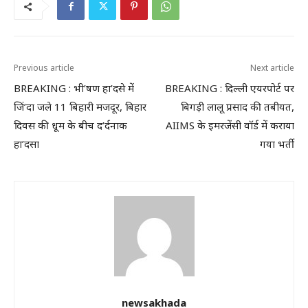
Previous article
Next article
BREAKING : भी’षण हा’दसे में
BREAKING : दिल्ली एयरपोर्ट पर
जिं’दा जले 11 बिहारी मजदूर, बिहार
बिगड़ी लालू प्रसाद की तबीयत,
दिवस की धूम के बीच द’र्दनाक
AIIMS के इमरजेंसी वॉर्ड में कराया
हा’दसा
गया भर्ती
newsakhada