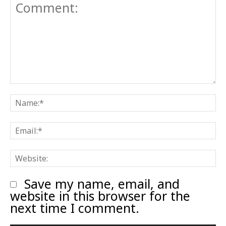
Comment:
N
E
W
Save my name, email, and
website in this browser for the
next time I comment.