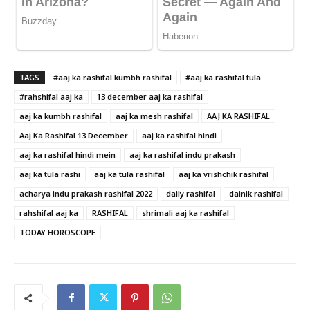
TAGS
#aaj ka rashifal kumbh rashifal
#aaj ka rashifal tula
#rahshifal aaj ka
13 december aaj ka rashifal
aaj ka kumbh rashifal
aaj ka mesh rashifal
AAJ KA RASHIFAL
Aaj Ka Rashifal 13 December
aaj ka rashifal hindi
aaj ka rashifal hindi mein
aaj ka rashifal indu prakash
aaj ka tula rashi
aaj ka tula rashifal
aaj ka vrishchik rashifal
acharya indu prakash rashifal 2022
daily rashifal
dainik rashifal
rahshifal aaj ka
RASHIFAL
shrimali aaj ka rashifal
TODAY HOROSCOPE