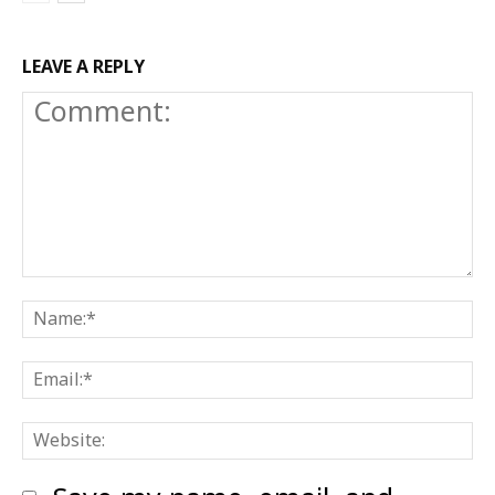
LEAVE A REPLY
Comment:
N
E
W