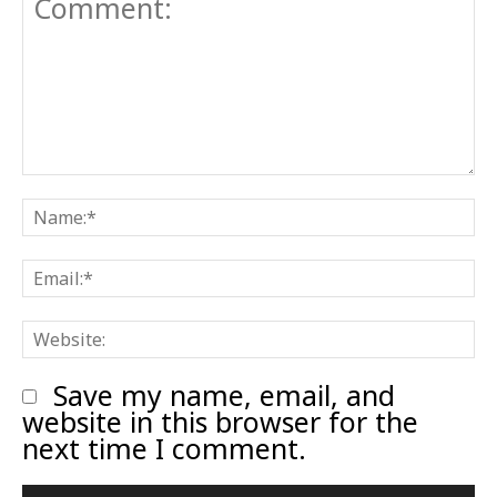
Comment:
N
E
W
Save my name, email, and
website in this browser for the
next time I comment.