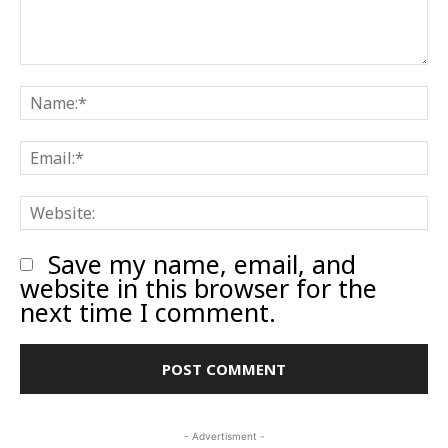
Comment:
N
E
W
Save my name, email, and
website in this browser for the
next time I comment.
- Advertisment -