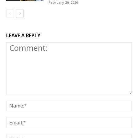
February 26, 2026
LEAVE A REPLY
Comment:
N
E
W