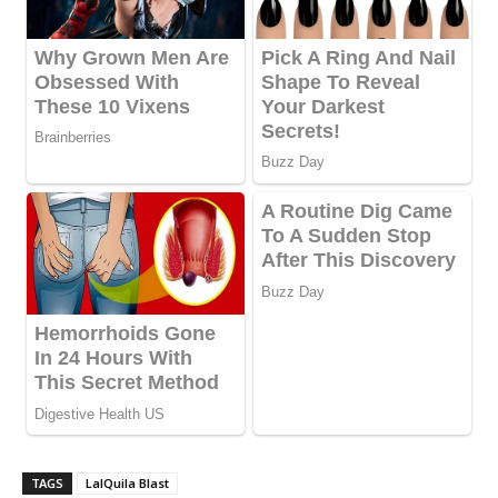
TAGS
LalQuila Blast