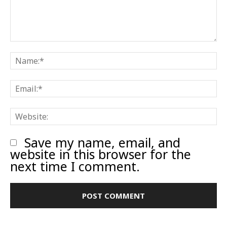
Comment:
N
E
W
Save my name, email, and
website in this browser for the
next time I comment.