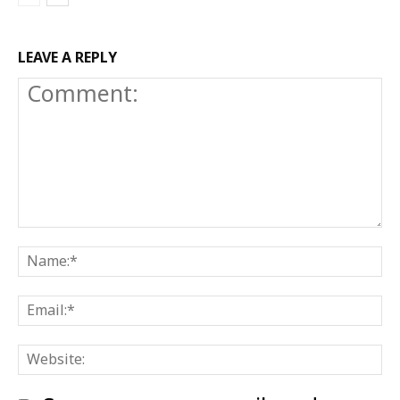
LEAVE A REPLY
Comment:
N
E
W