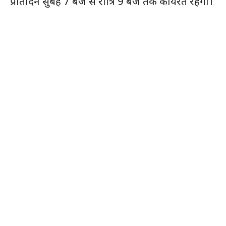
प्रतिदिन सुबह 7 बजे से रात्रि 9 बजे तक कार्यरत रहेगा।