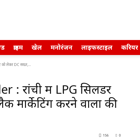
्ड
क्राइम
खेल
मनोरंजन
लाइफस्टाइल
करियर
र को लेकर DC सख्त,...
: रांची में LPG सिलेंडर
क मार्केटिंग करने वालों की
156
0