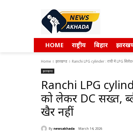
HOME
राष्ट्रीय
बिहार
झारखण
Home
झारखण्ड
Ranchi LPG cylinder : रांची में LPG सिलेंड
झारखण्ड
Ranchi LPG cylinder 
को लेकर DC सख्त, ब्लै
खैर नहीं
By
newsakhada
March 14, 2026