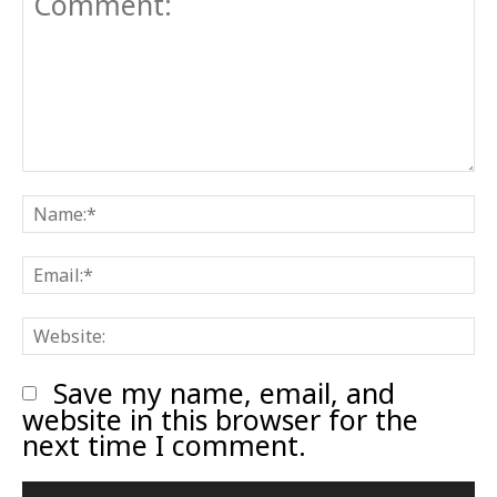
Comment:
N
E
W
Save my name, email, and
website in this browser for the
next time I comment.