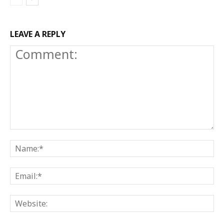
LEAVE A REPLY
Comment:
N
E
W