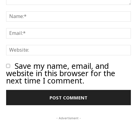
Comment:
N
E
W
Save my name, email, and
website in this browser for the
next time I comment.
- Advertisment -