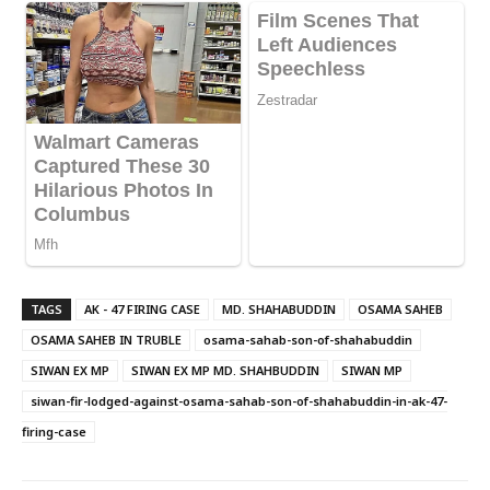
TAGS
AK - 47 FIRING CASE
MD. SHAHABUDDIN
OSAMA SAHEB
OSAMA SAHEB IN TRUBLE
osama-sahab-son-of-shahabuddin
SIWAN EX MP
SIWAN EX MP MD. SHAHBUDDIN
SIWAN MP
siwan-fir-lodged-against-osama-sahab-son-of-shahabuddin-in-ak-47-
firing-case