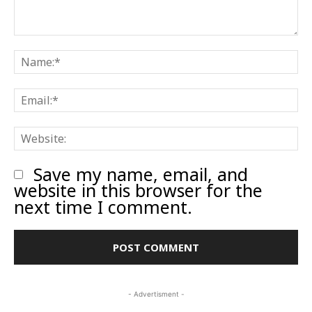
Comment:
N
E
W
Save my name, email, and
website in this browser for the
next time I comment.
- Advertisment -