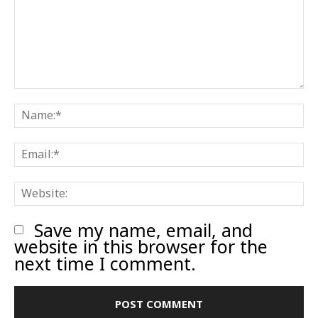
Comment:
N
E
W
Save my name, email, and
website in this browser for the
next time I comment.