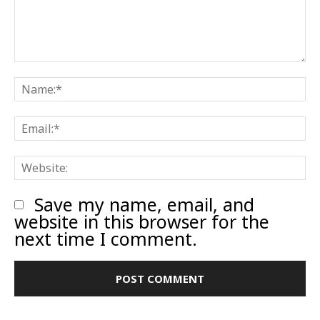
Comment:
N
E
W
Save my name, email, and
website in this browser for the
next time I comment.