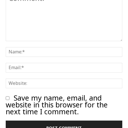
Comment:
N
E
W
Save my name, email, and
website in this browser for the
next time I comment.