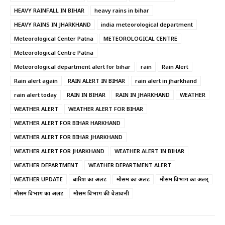
HEAVY RAINFALL IN BIHAR
heavy rains in bihar
HEAVY RAINS IN JHARKHAND
india meteorological department
Meteorological Center Patna
METEOROLOGICAL CENTRE
Meteorological Centre Patna
Meteorological department alert for bihar
rain
Rain Alert
Rain alert again
RAIN ALERT IN BIHAR
rain alert in jharkhand
rain alert today
RAIN IN BIHAR
RAIN IN JHARKHAND
WEATHER
WEATHER ALERT
WEATHER ALERT FOR BIHAR
WEATHER ALERT FOR BIHAR HARKHAND
WEATHER ALERT FOR BIHAR JHARKHAND
WEATHER ALERT FOR JHARKHAND
WEATHER ALERT IN BIHAR
WEATHER DEPARTMENT
WEATHER DEPARTMENT ALERT
WEATHER UPDATE
बारिश का अलर्ट
मौसम का अलर्ट
मौसम विभाग का अलर्
मौसम विभाग का अलर्ट
मौसम विभाग की चेतावनी