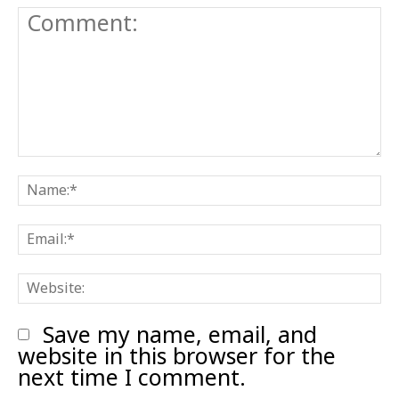
Comment:
N
E
W
Save my name, email, and
website in this browser for the
next time I comment.