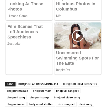
TAGS
BHOJPURI ACTRESS MONALISA
BHOJPURI FILM INDUSTRY
bhojpuri masala
bhojpuri mast
bhojpuri sangeet
bhojpuri song
bhojpuri songs
bhojpuri video song
bhojpuriwave
bollywood shutter
desi sangeet
desi song