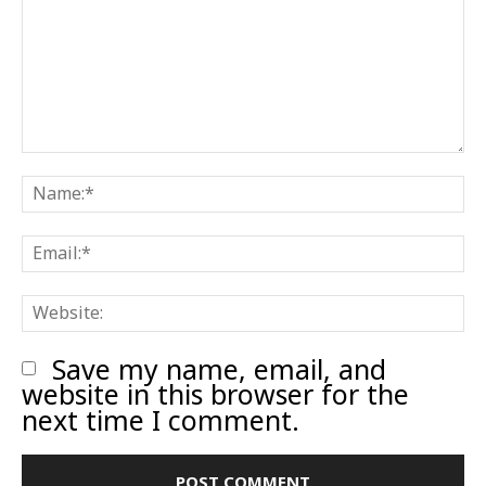
Comment:
N
E
W
Save my name, email, and
website in this browser for the
next time I comment.