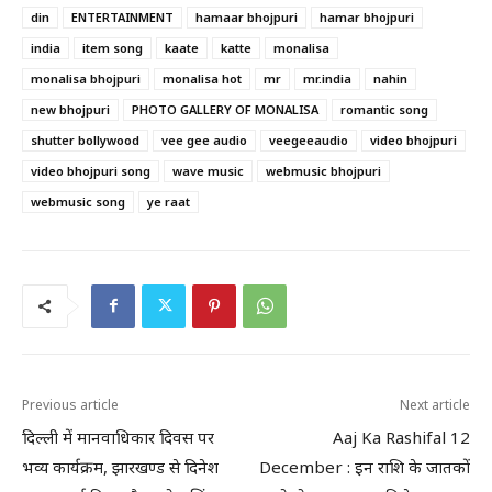
din
ENTERTAINMENT
hamaar bhojpuri
hamar bhojpuri
india
item song
kaate
katte
monalisa
monalisa bhojpuri
monalisa hot
mr
mr.india
nahin
new bhojpuri
PHOTO GALLERY OF MONALISA
romantic song
shutter bollywood
vee gee audio
veegeeaudio
video bhojpuri
video bhojpuri song
wave music
webmusic bhojpuri
webmusic song
ye raat
Previous article
Next article
दिल्ली में मानवाधिकार दिवस पर
Aaj Ka Rashifal 12
भव्य कार्यक्रम, झारखण्ड से दिनेश
December : इन राशि के जातकों