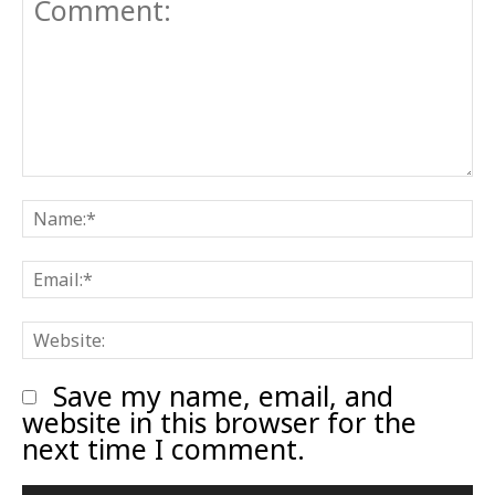
Comment:
N
E
W
Save my name, email, and
website in this browser for the
next time I comment.