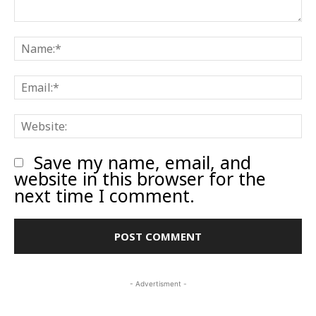
Comment:
N
E
W
Save my name, email, and
website in this browser for the
next time I comment.
- Advertisment -