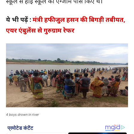
स्कूल से हाई स्कूल का एग्जाम पास किए थे।
ये भी पढ़ें :
मंत्री हफीजुल हसन की बिगड़ी तबीयत,
एयर एंबुलेंस से गुरुग्राम रेफर
4 boys drown in river