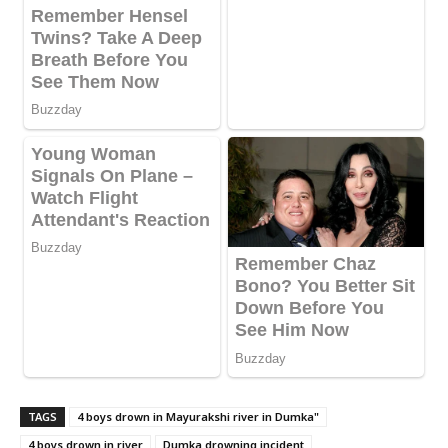
TAGS
4 boys drown in Mayurakshi river in Dumka"
4 boys drown in river
Dumka drowning incident