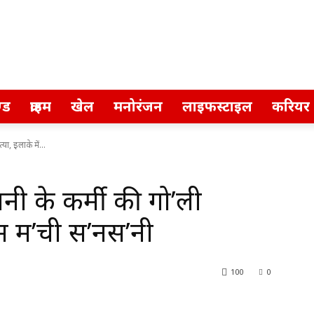
्ड
क्राइम
खेल
मनोरंजन
लाइफस्टाइल
करियर
ा, इलाके में...
ी के कर्मी की गो’ली
में म’ची स’नस’नी
100
0