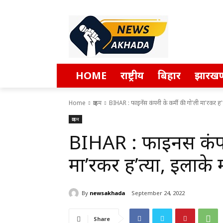
HOME
राष्ट्रीय
बिहार
झारखण
Home
क्राइम
BIHAR : फाइनेंस कंपनी के कर्मी की गो'ली मा'रकर ह'त्य
क्राइम
BIHAR : फाइनेंस कंपन
मा’रकर ह’त्या, इलाके 
By
newsakhada
September 24, 2022
Share