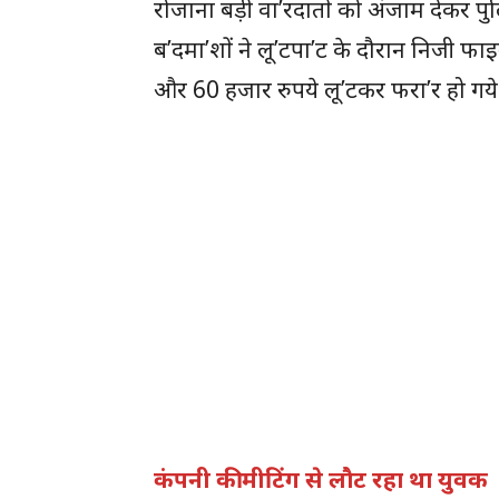
रोजाना बड़ी वा’रदातों को अंजाम देकर पुल
ब’दमा’शों ने लू’टपा’ट के दौरान निजी फाइन
और 60 हजार रुपये लू’टकर फरा’र हो गये ह
कंपनी की मीटिंग से लौट रहा था युवक