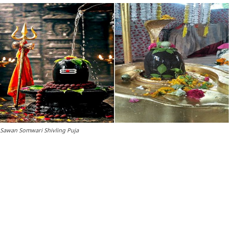
Sawan Somwari Shivling Puja