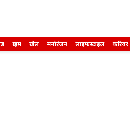
्ड
क्राइम
खेल
मनोरंजन
लाइफस्टाइल
करियर