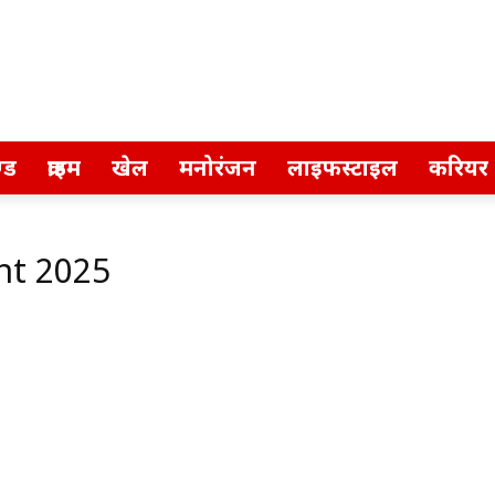
्ड
क्राइम
खेल
मनोरंजन
लाइफस्टाइल
करियर
nt 2025