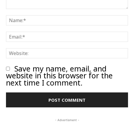
Comment:
N
E
W
Save my name, email, and
website in this browser for the
next time I comment.
- Advertisment -