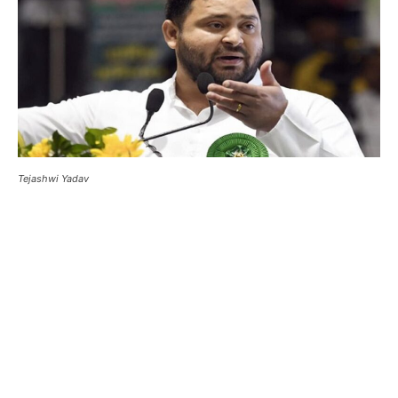
Tejashwi Yadav