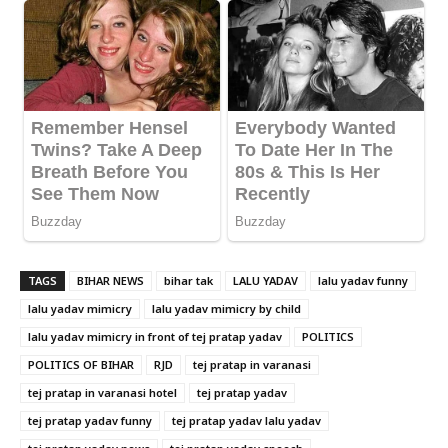
TAGS
BIHAR NEWS
bihar tak
LALU YADAV
lalu yadav funny
lalu yadav mimicry
lalu yadav mimicry by child
lalu yadav mimicry in front of tej pratap yadav
POLITICS
POLITICS OF BIHAR
RJD
tej pratap in varanasi
tej pratap in varanasi hotel
tej pratap yadav
tej pratap yadav funny
tej pratap yadav lalu yadav