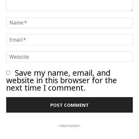
Comment:
N
E
W
Save my name, email, and
website in this browser for the
next time I comment.
- Advertisment -