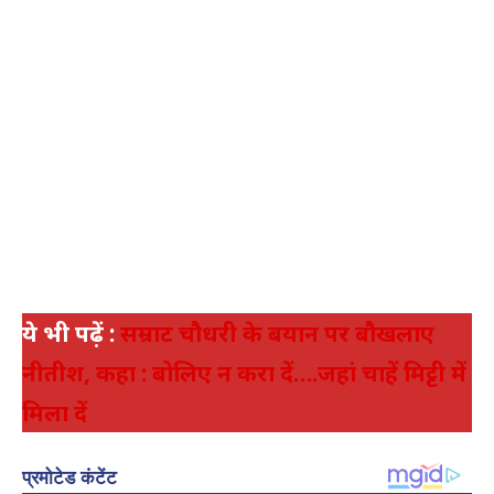
ये भी पढ़ें :
सम्राट चौधरी के बयान पर बौखलाए
नीतीश, कहा : बोलिए न करा दें….जहां चाहें मिट्टी में
मिला दें