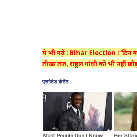
ये भी पढ़ें : Bihar Election : ‘टिन 
तीखा तंज, राहुल गांधी को भी नहीं छोड