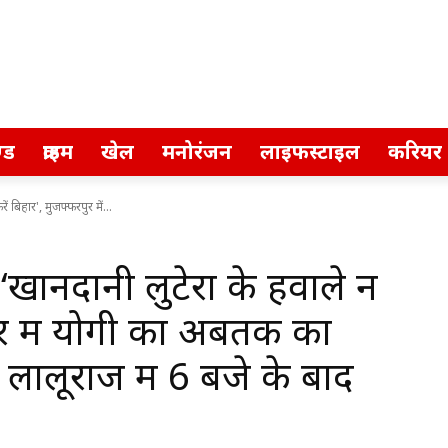
्ड
क्राइम
खेल
मनोरंजन
लाइफस्टाइल
करियर
 बिहार', मुजफ्फरपुर में...
ानदानी लुटेरों के हवाले न
पुर में योगी का अबतक का
लालूराज में 6 बजे के बाद