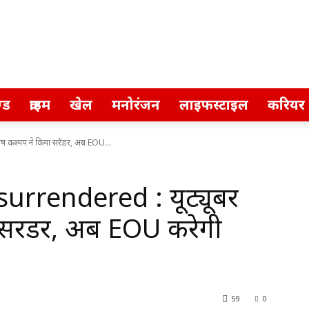
्ड
क्राइम
खेल
मनोरंजन
लाइफस्टाइल
करियर
कश्यप ने किया सरेंडर, अब EOU...
rrendered : यूट्यूबर
सरेंडर, अब EOU करेगी
59
0