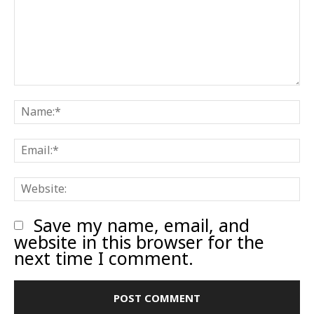
Comment:
N
E
W
Save my name, email, and
website in this browser for the
next time I comment.