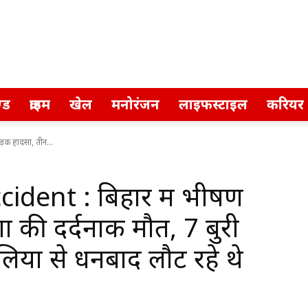
्ड
क्राइम
खेल
मनोरंजन
लाइफस्टाइल
करियर
़क हादसा, तीन...
ident : बिहार में भीषण
ं की दर्दनाक मौत, 7 बुरी
लिया से धनबाद लौट रहे थे