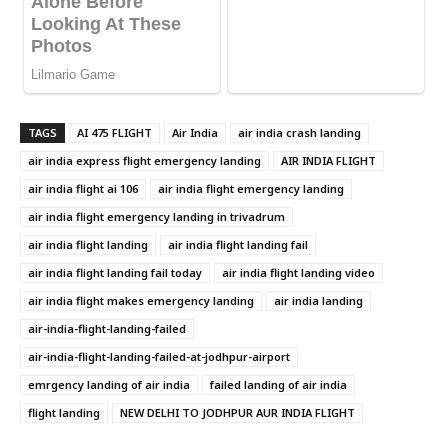
TAGS
AI 475 FLIGHT
Air India
air india crash landing
air india express flight emergency landing
AIR INDIA FLIGHT
air india flight ai 106
air india flight emergency landing
air india flight emergency landing in trivadrum
air india flight landing
air india flight landing fail
air india flight landing fail today
air india flight landing video
air india flight makes emergency landing
air india landing
air-india-flight-landing-failed
air-india-flight-landing-failed-at-jodhpur-airport
emrgency landing of air india
failed landing of air india
flight landing
NEW DELHI TO JODHPUR AUR INDIA FLIGHT