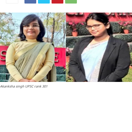
Akanksha singh UPSC rank 301