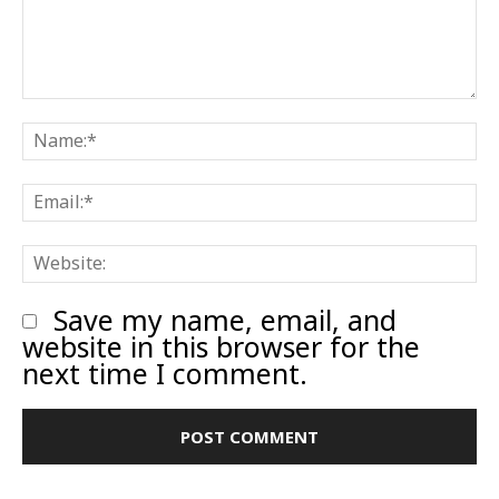
Comment:
N
E
W
Save my name, email, and
website in this browser for the
next time I comment.