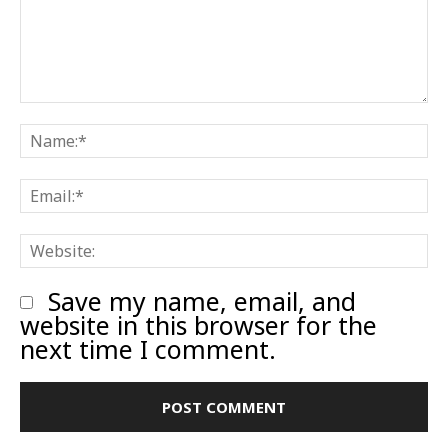
Comment:
N
E
W
Save my name, email, and
website in this browser for the
next time I comment.