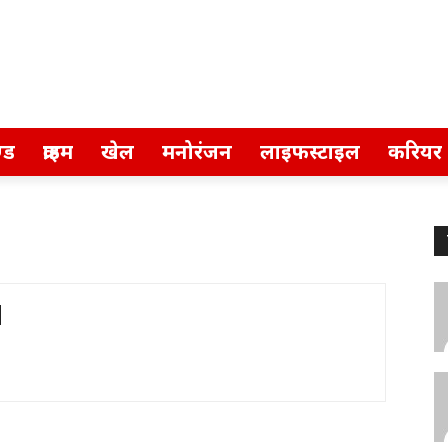
्ड
क्राइम
खेल
मनोरंजन
लाइफस्टाइल
करियर