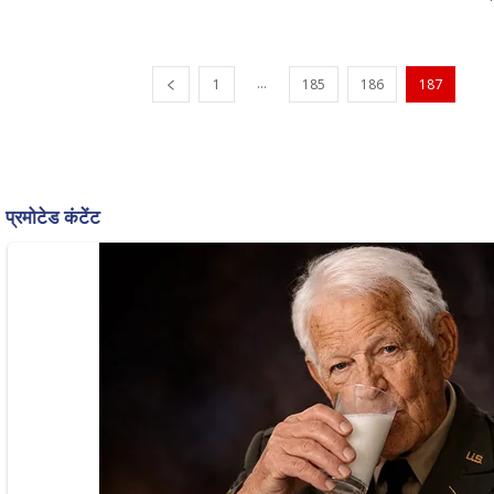
...
1
185
186
187