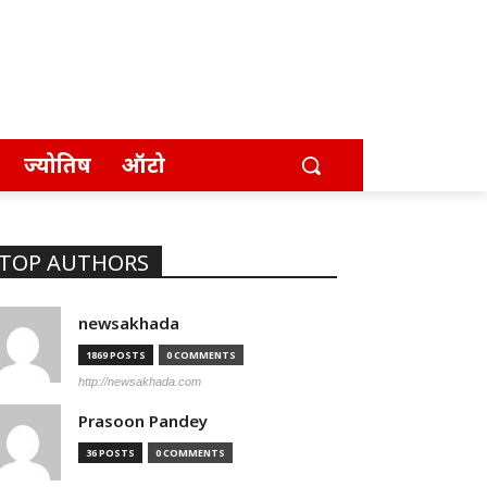
ज्योतिष
ऑटो
TOP AUTHORS
newsakhada
1869 POSTS
0 COMMENTS
http://newsakhada.com
Prasoon Pandey
36 POSTS
0 COMMENTS