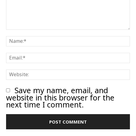
Comment:
N
E
W
Save my name, email, and
website in this browser for the
next time I comment.