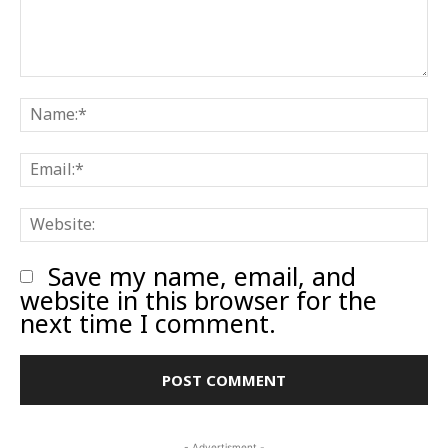
Comment:
N
E
W
Save my name, email, and
website in this browser for the
next time I comment.
- Advertisment -