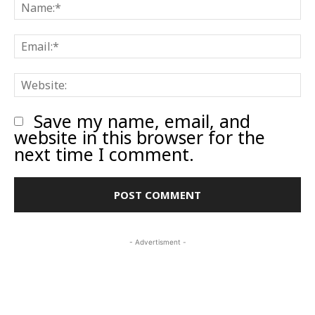
N
E
W
Save my name, email, and
website in this browser for the
next time I comment.
- Advertisment -