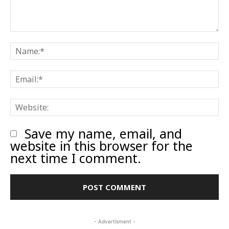
Comment:
N
E
W
Save my name, email, and
website in this browser for the
next time I comment.
- Advertisment -