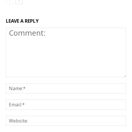
LEAVE A REPLY
Comment:
N
E
W