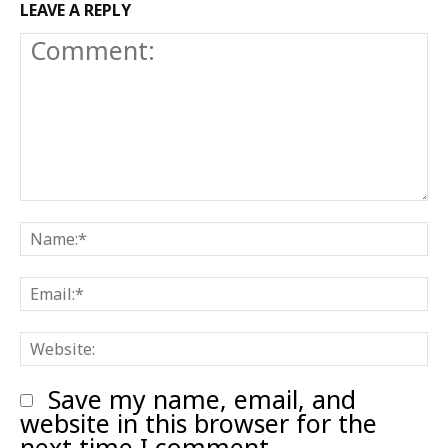
LEAVE A REPLY
Comment:
N
E
W
Save my name, email, and
website in this browser for the
next time I comment.