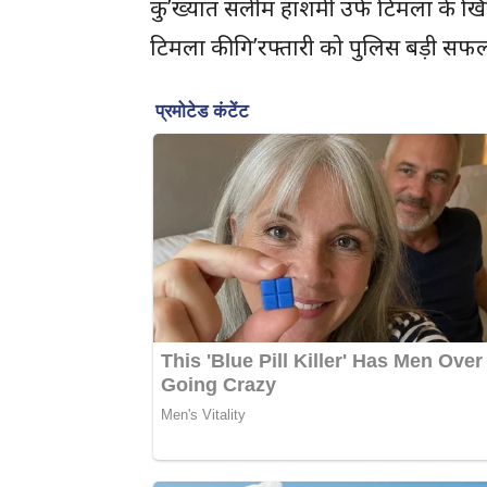
कु’ख्यात सलीम हाशमी उर्फ टिमला के खि’
टिमला की गि’रफ्तारी को पुलिस बड़ी सफल