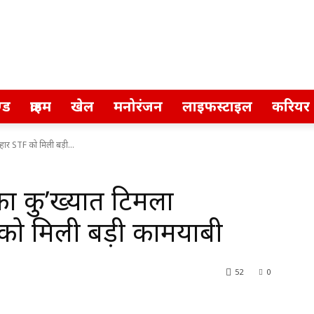
्ड
क्राइम
खेल
मनोरंजन
लाइफस्टाइल
करियर
ार STF को मिली बड़ी...
 कु’ख्यात टिमला
 को मिली बड़ी कामयाबी
52
0