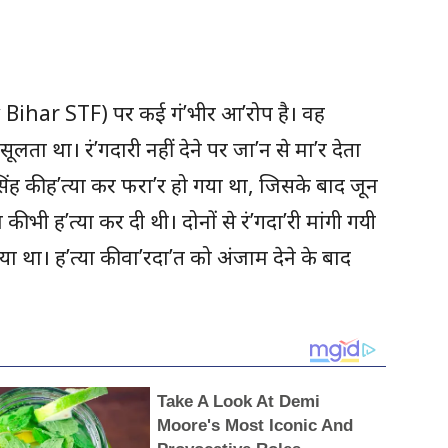
 Bihar STF) पर कई गं’भीर आ’रोप है। वह
ूलता था। रं’गदारी नहीं देने पर जा’न से मा’र देता
 सिंह की ह’त्या कर फरा’र हो गया था, जिसके बाद जून
ी भी ह’त्या कर दी थी। दोनों से रं’गदा’री मांगी गयी
या था। ह’त्या की वा’रदा’त को अंजाम देने के बाद