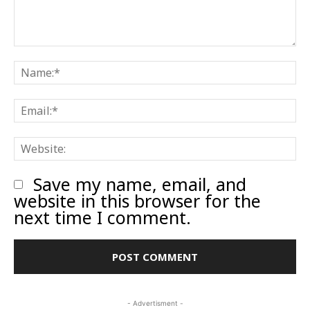
Comment:
N
E
W
Save my name, email, and
website in this browser for the
next time I comment.
- Advertisment -