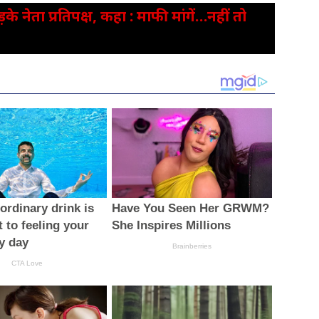
े नेता प्रतिपक्ष, कहा : माफी मांगें…नहीं तो