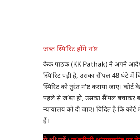
जब्त स्पि’रिट होंगे न’ष्ट
केक पाठक (KK Pathak) ने अपने आदेश मे
स्पि’रिट पड़ी है, उसका सैं’पल 48 घंटे में
स्पिरिट को तुरंत न’ष्ट कराया जाए। कोर्ट के
पहले से ज’ब्त हो, उसका सैं’पल बचाकर 
न्यायालय को दी जाए। विदित है कि कोर्ट म
हैं।
ये भी पढ़ें :
ज’हरीली श’राबकां’ड पर तेज