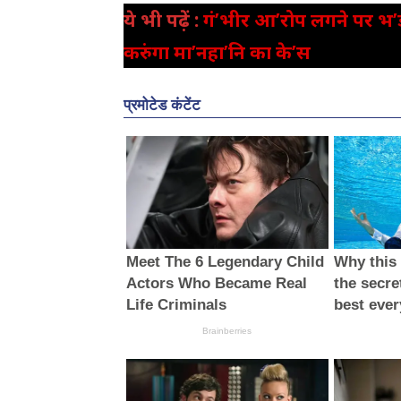
ये भी पढ़ें :
गं’भीर आ’रोप लगने पर भ’ड़क
करुंगा मा’नहा’नि का के’स