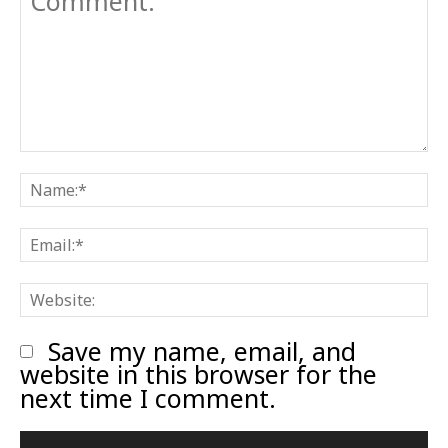
Comment:
N
E
W
Save my name, email, and
website in this browser for the
next time I comment.